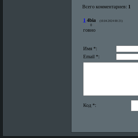
Всего комментариев:
1
1
4bia
(10.04.2024 00:21)
0
говно
Имя *:
Email *:
Код *: