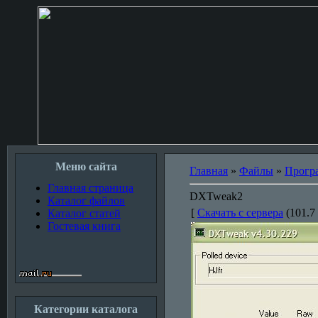
Меню сайта
Главная
»
Файлы
»
Прогр
Главная страница
DXTweak2
Каталог файлов
[
Скачать с сервера
(101.7 
Каталог статей
Гостевая книга
Категории каталога