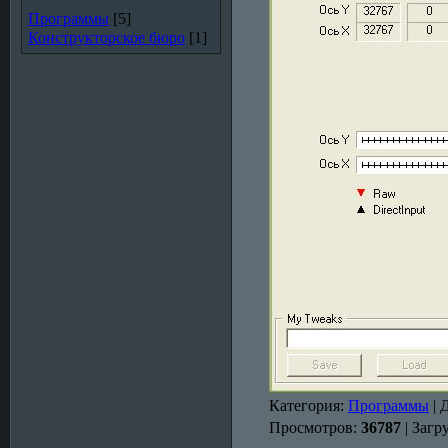
Программы
[5]
Конструкторское бюро
[1]
Категория:
Программы
| 
Просмотров:
36787
| Загр