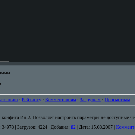
аммы
5
азванию
·
Рейтингу
·
Комментариям
·
Загрузкам
·
Просмотрам
 конфига Ил-2. Позволяет настроить параметры не доступные ч
:
34978
|
Загрузок:
4224
|
Добавил:
il2
|
Дата:
15.08.2007
|
Коммента