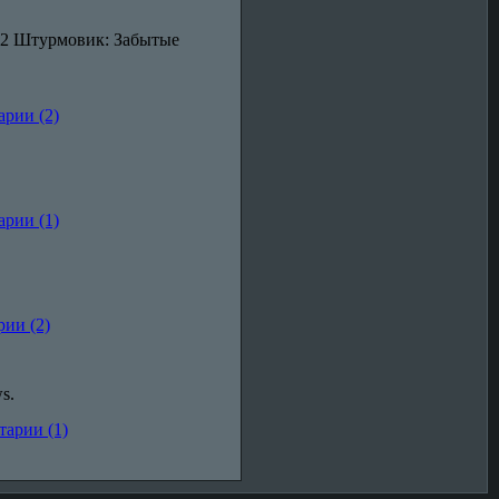
-2 Штурмовик: Забытые
рии (2)
рии (1)
ии (2)
s.
арии (1)