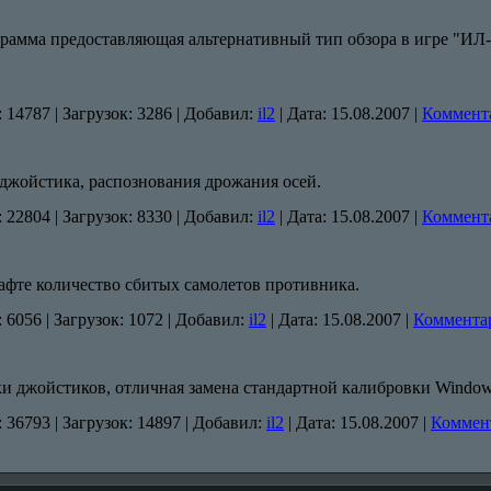
рамма предоставляющая альтернативный тип обзора в игре "ИЛ
:
14787
|
Загрузок:
3286
|
Добавил:
il2
|
Дата:
15.08.2007
|
Коммента
джойстика, распознования дрожания осей.
:
22804
|
Загрузок:
8330
|
Добавил:
il2
|
Дата:
15.08.2007
|
Коммента
рафте количество сбитых самолетов противника.
:
6056
|
Загрузок:
1072
|
Добавил:
il2
|
Дата:
15.08.2007
|
Комментар
и джойстиков, отличная замена стандартной калибровки Window
:
36793
|
Загрузок:
14897
|
Добавил:
il2
|
Дата:
15.08.2007
|
Коммент