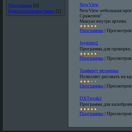
NewView
Программы
[5]
NewView небольшая прог
Конструкторское бюро
[1]
Сражения"
Мануал внутри архива.
Программы
|
Просмотров
Joytester2
Программа для проверки 
Программы
|
Просмотров
Трафарет механика
Позволяет рисовать на к
Программы
|
Просмотров
DXTweak2
Программа для калибровк
Программы
|
Просмотров