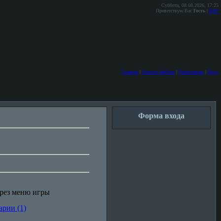
Суббота, 08.08.2026, 17:25
Приветствую Вас
Гость
|
RSS
Главная
|
Каталог файлов
|
Регистрация
|
Вход
Форма входа
ерез меню игры
рии (1)